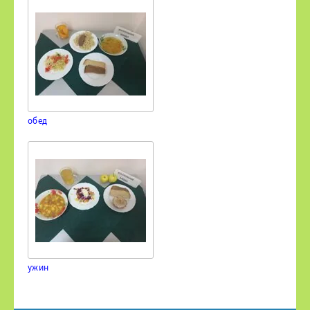
обед
ужин